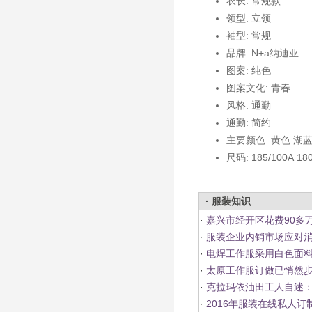
衣长: 常规款
领型: 立领
袖型: 常规
品牌: N+a纳迪亚
图案: 纯色
图案文化: 青春
风格: 通勤
通勤: 简约
主要颜色: 黄色 湖
尺码: 185/100A 180
· 服装知识
·
嘉兴市经开区花费90多万
·
服装企业内销市场应对消
·
电焊工作服采用白色面
·
太原工作服订做已悄然
·
克拉玛依油田工人自述
·
2016年服装在线私人订