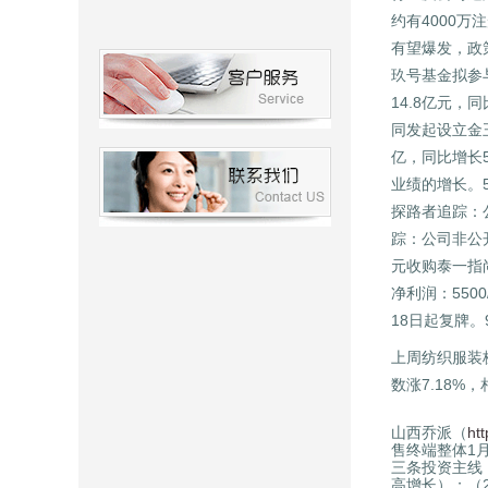
约有4000
有望爆发，政
玖号基金拟参
14.8亿元，
同发起设立金王
亿，同比增长5
业绩的增长。5
探路者追踪：
踪：公司非公开
元收购泰一指尚
净利润：550
18日起复牌。
上周纺织服装
数涨7.18%
山西乔派（
ht
售终端整体1
三条投资主线
高增长）；（