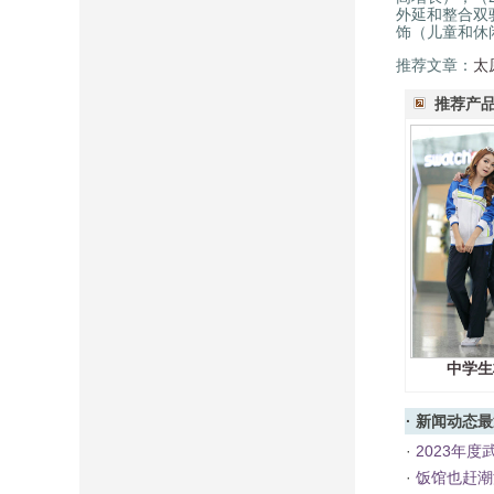
外延和整合双
饰（儿童和休闲
推荐文章：
太
推荐产
中学生
·
新闻动态
最
·
2023年
·
饭馆也赶潮