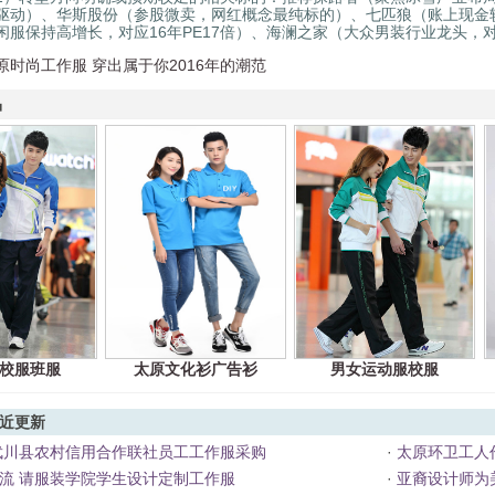
驱动）、华斯股份（参股微卖，网红概念最纯标的）、七匹狼（账上现金
服保持高增长，对应16年PE17倍）、海澜之家（大众男装行业龙头，对应
原时尚工作服 穿出属于你2016年的潮范
品
校服班服
太原文化衫广告衫
男女运动服校服
近更新
度武川县农村信用合作联社员工工作服采购
·
太原环卫工人
流 请服装学院学生设计定制工作服
·
亚裔设计师为