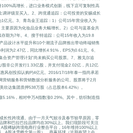
持100%高增长，进口业务模式创新，线下店可复制性高
上调评级至买入。2、跨境通追踪：公司投资的安赐成长
1亿元。3、青岛金王追踪：1）公司15年营业收入为
29元。主要原因为化妆品业务大幅增长。2）公司与蓝基金共
存期为7年。4、搜于特追踪：公司15年收入为19.8
原因为产品设计水平提升和10个潮流子品牌推出带动终端销售
为2.47亿，同比增长4.91%，EPS为0.61元。6、
集合资产管理计划”尚未购买公司股票。7、雅戈尔追
非公开发行1.33亿股，并支付现金2.02亿，共12亿
风创投拟认购约4亿元。2016/17/18年泰一指尚承若
供互联网营销服务和营销数据分析服务的公司。股票将于2月
美欣达集团质押538万股（占总股本6.42%）。
16%，相对申万A指数涨0.29%。其中，纺织制造指
高成长性跨境通。由于一月天气较冷及春节较早原因，零
马品牌和巴拉巴拉品牌均在30%以上。我们现阶段可关注
股稀缺跨境电商行业整合平台，16年维持100%以上
局，A股冰雪概念第一股）、商赢环球（近期有望上会，