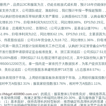
万注册用户，品类以3C和服装为主，仍处在粗放式成长期，预计16年仍能保
策支持力度大，公司团队稳定、激励到位，我们预计年报一季报超预期，
与认购好想你收购百草味的重大资产重组，认购股份621万股，认购金额为
同比增长20.77%，归母净利润为9223万元，同比增长88%。EPS为0.
基金，总规模为10亿，首期5亿（公司认缴30%，蓝基金认缴70%），续
1.8%，归母净利润为2亿，同比增长62.1%。EPS为0.19元。主要
、伟星股份追踪：公司15年营业收入为18.7亿，同比增长1.36%，归母净利润
公司第一期员工持股计划前期相关工作已完成，认购的“兴证资管鑫众N号
发行股票申请获得证监会核准批复。8、浙江富润追踪：公司拟以7.51元/股
100%股权；同时拟以7.51元/股定增不超过6亿元，其中实际控制人旗下惠
0/8500/12200万元。泰一指尚是一家依托于大数据技术，为客户提
9、美欣达追踪：公司控股股东单建明质押718万股（占总股本8.57%），
板块表现强于市场。上周纺织服装板块表现强于市场。上周纺织服装指数涨5.
，相对申万A指涨2.31%；服装家纺指数涨3.76%，相对申万A指跌1.11%。
tp://hbgzf.400890.com.cn/
）的观点：服装整体1月销售良好，继续推荐
月冬装销售回暖，海澜之家预计终端同比增长20-30%，森马服饰旗下森
：（1）基本面好，保持高增长的转型标的：推荐确定性高增长的跨境通（A
2）转型方向明确或预期较足的相关标的：推荐探路者（聚焦冰雪产业布