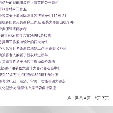
电信号的智能服装在上海首度公开亮相
于制作特殊工作服
装盛会上海国际职业装博览会4月19日-21
原机务段黄元良身穿工作服 组装大修韶山机车补
经典服装搭配参考
体销售良好 推荐六支好的服装股票
您揭示工作服装设计的四大特性
务大队官兵谈论新式地勤工作服 保暖又舒适
为孤寡老人购置了新衣服过新年
：贵重衣物送干洗店可选择保价洗涤
青山湖杯”服装创意设计大赛决赛在昌举行
费90多万元招标购买322套工作制服
要考虑职业、经济、审美、功能等四大要点
文化型沙龙 确保优衣库品牌保持潮流
第 1 页/共 4 页 上页
下页