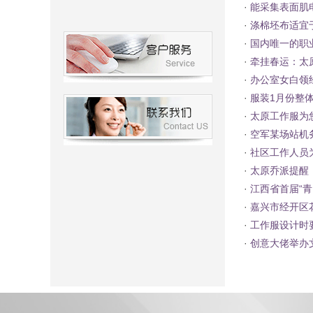
·
能采集表面肌
·
涤棉坯布适宜
·
国内唯一的职业
·
牵挂春运：太
·
办公室女白领
·
服装1月份整
·
太原工作服为
·
空军某场站机
·
社区工作人员
·
太原乔派提醒
·
江西省首届“
·
嘉兴市经开区花
·
工作服设计时
·
创意大佬举办