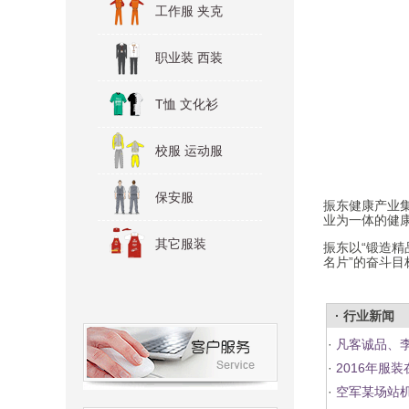
工作服 夹克
职业装 西装
T恤 文化衫
校服 运动服
保安服
振东健康产业
业为一体的健
其它服装
振东以“锻造精
名片”的奋斗
· 行业新闻
·
凡客诚品、
·
2016年服
·
空军某场站机