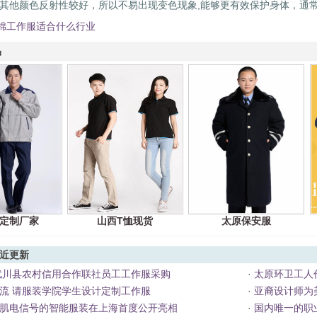
对其他颜色反射性较好，所以不易出现变色现象,能够更有效保护身体，通
棉工作服适合什么行业
品
定制厂家
山西T恤现货
太原保安服
近更新
度武川县农村信用合作联社员工工作服采购
·
太原环卫工人
流 请服装学院学生设计定制工作服
·
亚裔设计师为
肌电信号的智能服装在上海首度公开亮相
·
国内唯一的职业