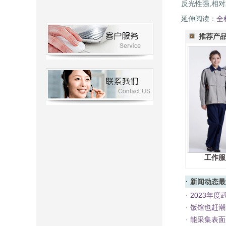
反光性强,相
延伸阅读：
全
推荐产
工作服
·
新闻动态
最
·
2023年
·
饭馆也赶潮
·
能采集表面